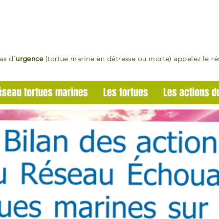
as d'
urgence
(tortue marine en détresse ou morte)
appelez le r
éseau tortues marines
Les tortues
Les actions d