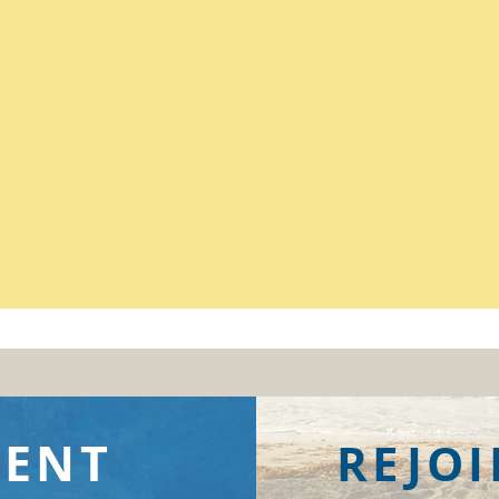
s) et en surface
ENT
REJOI