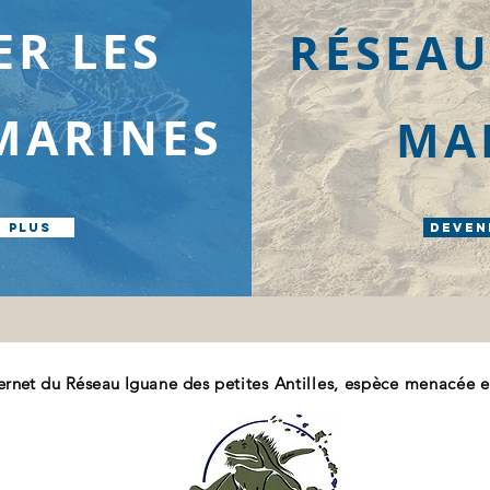
ER LES
RÉSEAU
MARINES
MA
R PLUS
deven
ternet du Réseau I
guane des
petites Antilles, espèce menacée e