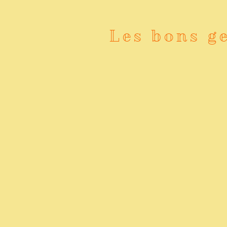
Les bons g
Éteindre les sources de
lumières artificielles
Laisser l'espace libre devan
Rester à 10 mètres derrièr