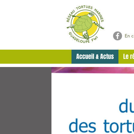
En c
Accueil & Actus
Le r