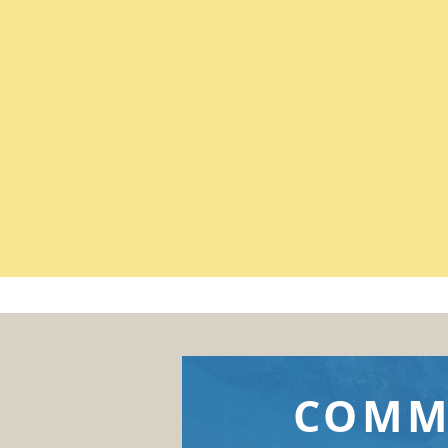
Rester à distance (5 mètre
Nager calmement
Ne pas la toucher
COMM