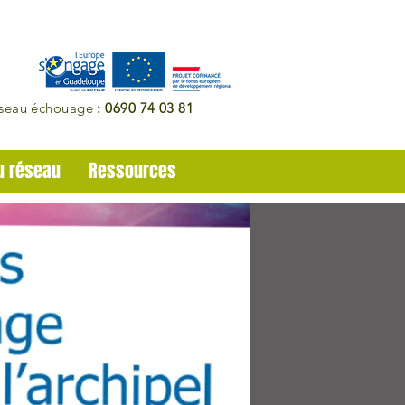
éseau échouage
: 0690 74 03 81
u réseau
Ressources