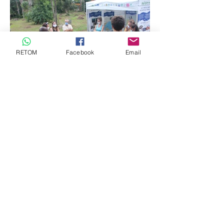
RETOM
Facebook
Email
Les formations
Dans le cadre des projets d'étude
attachés au volet connaissance du Plan
National d'Actions, tel que les suivis de
la ponte des tortues marines,
le RTMG
organise des formations gratuites à
destination des personnes
souhaitant
devenir patrouilleur
au sein d'une
association.
D'autres formations sont organisées à
destination
d'acteurs du territoire
(acteurs socio-professionnels, élus,
etc.) pour amélioration la prise en